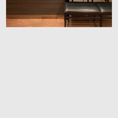
CASE.17
[仕様]
天板：人造石
扉：メラミン化粧板