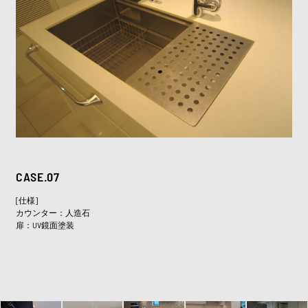
CASE.07
[仕様]
カウンター：人造石
扉：UV鏡面塗装